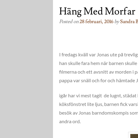
Häng Med Morfar
Posted on
28 februari, 2016
by
Sandra B
I fredags kväll var Jonas ute på trevl
han skulle fara hem när barnen skulle
filmerna och ett avsnitt av morden i 
pappa var snäll och for och hämtade Jo
igår har vi mest tagit de lugnt, städat 
köksfönstret lite ljus, barnen fick var
besök av Jonas barndomskompis som Ne
andra ord.