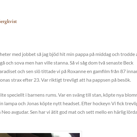
ergkvist
igheter med jobbet så jag bjöd hit min pappa på middag och trodde 
 gå och sova men han ville stanna. Så vi såg dom två senaste Beck
paradiset och sen slö tittade vi på Roxanne en gamfilm från 87 inna
nas strax efter 23. Var riktigt trevligt att ha pappsen på besök.
lite speciellt i barnens rums. Var en sväng till stan, köpte nya blomm
sin lampa och Jonas köpte nytt headset. Efter hockeyn Vi fick trevli
o avgudar. Sen har vi ätit god mat och sett mello en härlig lör