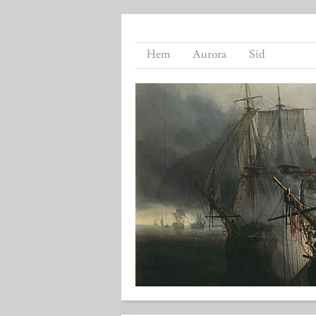
Hem
Aurora
Sid