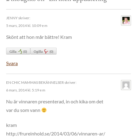
JENNY
skriver:
5 mars, 2014 kl. 10:09 e m
Skönt att hon mår bättre! Kram
Gilla
(
0
)
Ogilla
(
0
)
Svara
EN CHIC MAMMAS BEKÄNNELSER
skriver:
6 mars, 2014 kl. 5:19 e m
Nu är vinnaren presenterad, in och kika om det
var du som vann
kram
http://frureinhold.se/2014/03/06/vinnaren-ar/