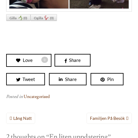
Gilla
(
0
)
Ogilla
(
0
)
Love
Share
0
Tweet
Share
Pin
Posted in
Uncategorized
Inläggsnavigering
Lång Natt
Familjen På Besök
2 thoughts on “
En liten uppdatering
”