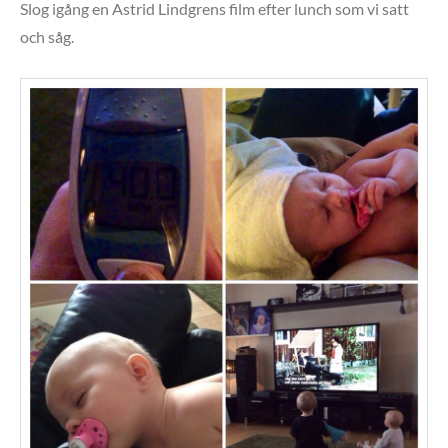
Slog igång en Astrid Lindgrens film efter lunch som vi satt
och såg.