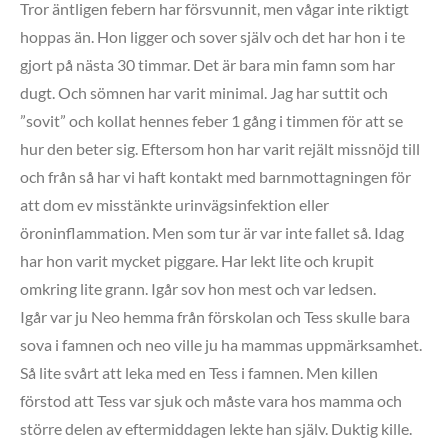
Tror äntligen febern har försvunnit, men vågar inte riktigt
hoppas än. Hon ligger och sover själv och det har hon i te
gjort på nästa 30 timmar. Det är bara min famn som har
dugt. Och sömnen har varit minimal. Jag har suttit och
”sovit” och kollat hennes feber 1 gång i timmen för att se
hur den beter sig. Eftersom hon har varit rejält missnöjd till
och från så har vi haft kontakt med barnmottagningen för
att dom ev misstänkte urinvägsinfektion eller
öroninflammation. Men som tur är var inte fallet så. Idag
har hon varit mycket piggare. Har lekt lite och krupit
omkring lite grann. Igår sov hon mest och var ledsen.
Igår var ju Neo hemma från förskolan och Tess skulle bara
sova i famnen och neo ville ju ha mammas uppmärksamhet.
Så lite svårt att leka med en Tess i famnen. Men killen
förstod att Tess var sjuk och måste vara hos mamma och
större delen av eftermiddagen lekte han själv. Duktig kille.