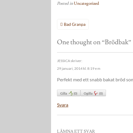
Posted in
Uncategorized
Inläggsnavigering
Bad Granpa
One thought on “
Brödbak
”
JESSICA
skriver:
29 januari, 2014 kl. 8:19 e m
Perfekt med ett snabb bakat bröd som
Gilla
(
0
)
Ogilla
(
0
)
Svara
LÄMNA ETT SVAR