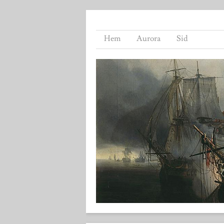
Hem
Aurora
Sid