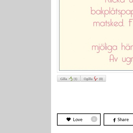
Gilla
(
1
)
Ogilla
(
0
)
Love
Share
0