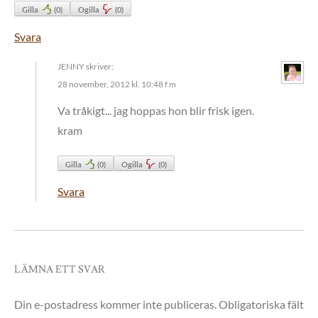
Gilla
(
0
)
Ogilla
(
0
)
Svara
JENNY
skriver:
28 november, 2012 kl. 10:48 f m
Va tråkigt... jag hoppas hon blir frisk igen.
kram
Gilla
(
0
)
Ogilla
(
0
)
Svara
LÄMNA ETT SVAR
Din e-postadress kommer inte publiceras.
Obligatoriska fält