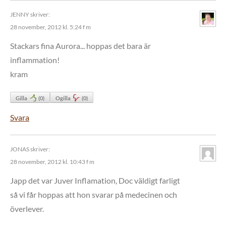
JENNY
skriver:
28 november, 2012 kl. 5:24 f m
Stackars fina Aurora... hoppas det bara är
inflammation!
kram
Gilla
(
0
)
Ogilla
(
0
)
Svara
JONAS
skriver:
28 november, 2012 kl. 10:43 f m
Japp det var Juver Inflamation, Doc väldigt farligt
så vi får hoppas att hon svarar på medecinen och
överlever.