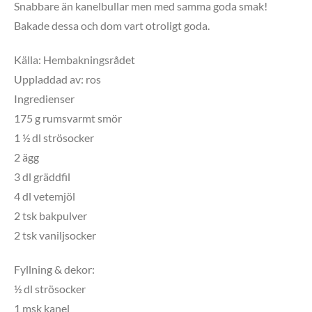
Snabbare än kanelbullar men med samma goda smak!
Bakade dessa och dom vart otroligt goda.
Källa: Hembakningsrådet
Uppladdad av: ros
Ingredienser
175 g rumsvarmt smör
1 ½ dl strösocker
2 ägg
3 dl gräddfil
4 dl vetemjöl
2 tsk bakpulver
2 tsk vaniljsocker
Fyllning & dekor:
½ dl strösocker
1 msk kanel