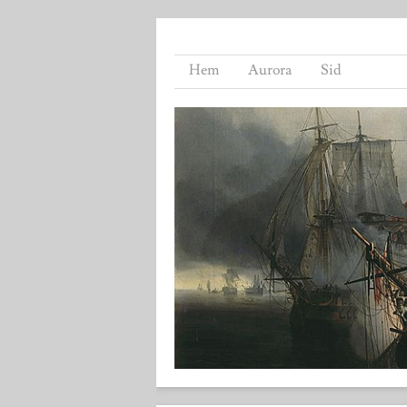
Hem
Aurora
Sid