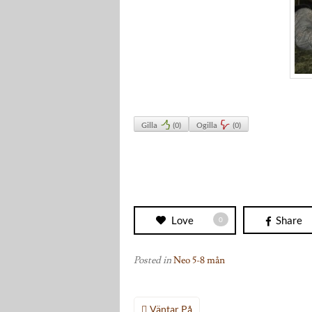
Gilla
(
0
)
Ogilla
(
0
)
Love
Share
0
Posted in
Neo 5-8 mån
Inläggsnavigering
Väntar På