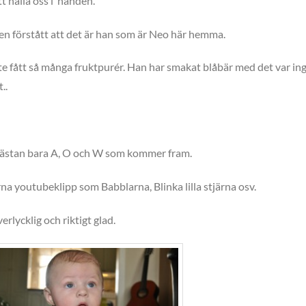
t hålla oss i handen.
en förstått att det är han som är Neo här hemma.
te fått så många fruktpurér. Han har smakat blåbär med det var in
..
nästan bara A, O och W som kommer fram.
rna youtubeklipp som Babblarna, Blinka lilla stjärna osv.
erlycklig och riktigt glad.