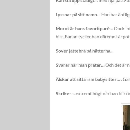
Kan stå upp stadigt…
med hjälpa av at
Lyssnar på sitt namn…
Han har äntlig
Morot är hans favoritpuré…
Dock in
hitt. Banan tycker han däremot är gott
Sover jättebra på nätterna..
Svarar när man pratar…
Och det är 
Älskar att sitta i sin babysitter…
. Gä
Skriker…
extremt högt när han blir öv