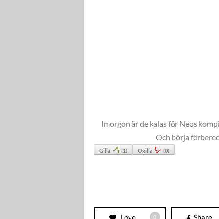
Imorgon är de kalas för Neos kompis,
Och börja förbered
Gilla
(
1
)
Ogilla
(
0
)
Love
Share
0