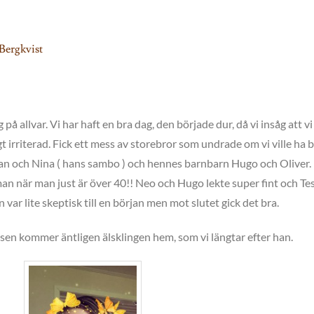
Bergkvist
lg på allvar. Vi har haft en bra dag, den började dur, då vi insåg att v
t irriterad. Fick ett mess av storebror som undrade om vi ville ha 
m han och Nina ( hans sambo ) och hennes barnbarn Hugo och Oliver.
 man när man just är över 40!! Neo och Hugo lekte super fint och Te
n var lite skeptisk till en början men mot slutet gick det bra.
sen kommer äntligen älsklingen hem, som vi längtar efter han.