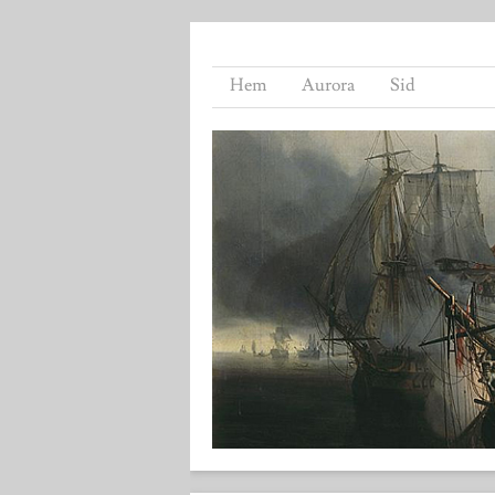
Hem
Aurora
Sid