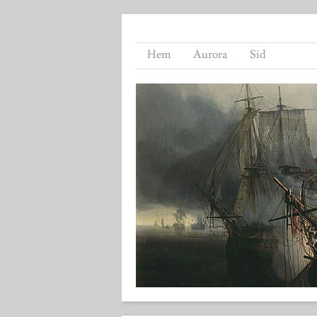
Hem
Aurora
Sid