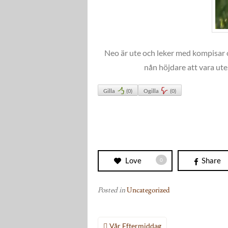
Neo är ute och leker med kompisar o
nån höjdare att vara ute
Gilla
(
0
)
Ogilla
(
0
)
Love
Share
0
Posted in
Uncategorized
Inläggsnavigering
Vår Eftermiddag