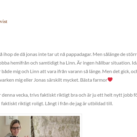
vist
t få ihop de då jonas inte tar ut nå pappadagar. Men sålänge de störr
 jobba hemifrån och samtidigt ha Linn. Är ingen hållbar situation. Id
 både mig och Linn att vara ifrån varann så länge. Men det gick, oc
varken mig eller Jonas särskilt mycket. Bästa farmor
enna vecka, trivs faktiskt riktigt bra och är ju ett helt nytt jobb f
faktiskt riktigt roligt. Långt i från de jag är utbildad till.