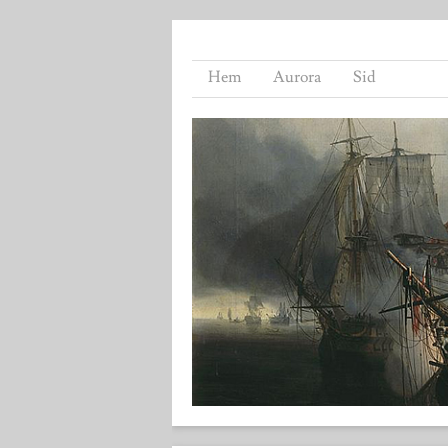
Hem
Aurora
Sid