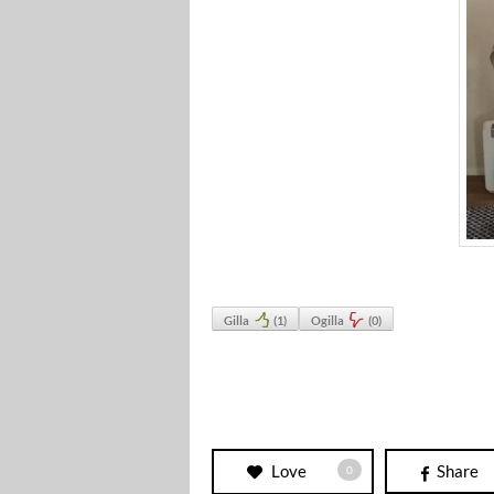
Gilla
(
1
)
Ogilla
(
0
)
Love
Share
0