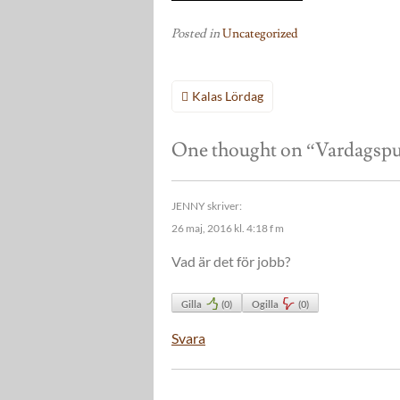
Posted in
Uncategorized
Inläggsnavigering
Kalas Lördag
One thought on “
Vardagspu
JENNY
skriver:
26 maj, 2016 kl. 4:18 f m
Vad är det för jobb?
Gilla
(
0
)
Ogilla
(
0
)
Svara