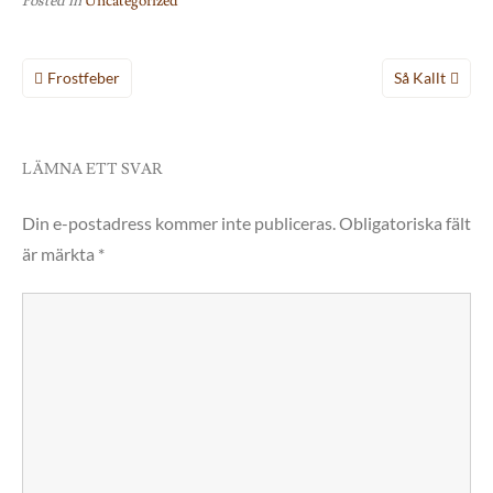
Posted in
Uncategorized
Inläggsnavigering
Frostfeber
Så Kallt
LÄMNA ETT SVAR
Din e-postadress kommer inte publiceras.
Obligatoriska fält
är märkta
*