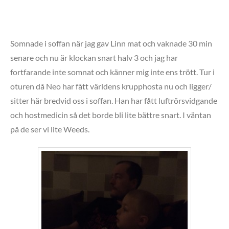
Somnade i soffan när jag gav Linn mat och vaknade 30 min
senare och nu är klockan snart halv 3 och jag har
fortfarande inte somnat och känner mig inte ens trött. Tur i
oturen då Neo har fått världens krupphosta nu och ligger/
sitter här bredvid oss i soffan. Han har fått luftrörsvidgande
och hostmedicin så det borde bli lite bättre snart. I väntan
på de ser vi lite Weeds.