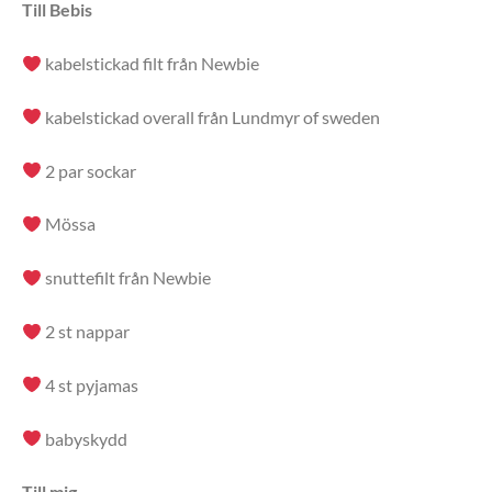
Till Bebis
kabelstickad filt från Newbie
kabelstickad overall från Lundmyr of sweden
2 par sockar
Mössa
snuttefilt från Newbie
2 st nappar
4 st pyjamas
babyskydd
Till mig