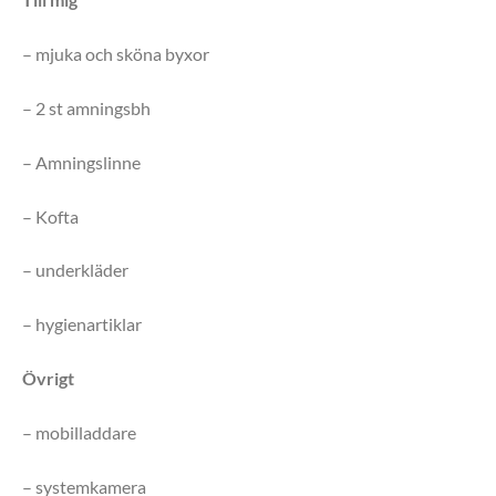
– mjuka och sköna byxor
– 2 st amningsbh
– Amningslinne
– Kofta
– underkläder
– hygienartiklar
Övrigt
– mobilladdare
– systemkamera