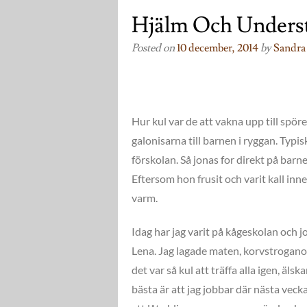
Hjälm Och Underst
Posted on
10 december, 2014
by
Sandra
Hur kul var de att vakna upp till spör
galonisarna till barnen i ryggan. Typis
förskolan. Så jonas for direkt på barn
Eftersom hon frusit och varit kall in
varm.
Idag har jag varit på kågeskolan och
Lena. Jag lagade maten, korvstroganoff
det var så kul att träffa alla igen, äls
bästa är att jag jobbar där nästa vec