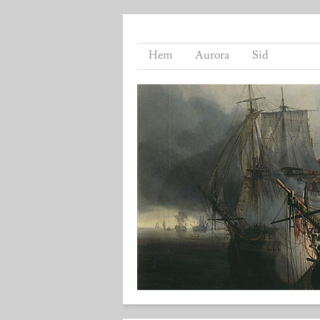
Hem
Aurora
Sid