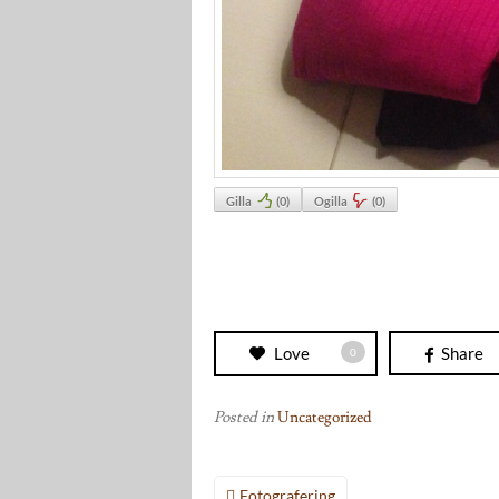
Gilla
(
0
)
Ogilla
(
0
)
Love
Share
0
Posted in
Uncategorized
Inläggsnavigering
Fotografering