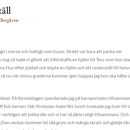
äll
 Bergkvist
egn i morse och halkigt som tusan. Så det var bara att packa ner
k nog så hade vi glömt att införskaffa en hjälm till Tess som hon sk
ens Hus efter jobbet och köpte en hjälm och ett underställ till henn
ne så nu när minus graderna kommer igen hoppas jag hon ska hålla s
 jobbat. På förmiddagen spenderade jag på barnportalen tillsamma
 fick barnen. När förskolan hade fått lunch traskade jag över till s
kar verkligen att jobba där och vi har så jäkla roligt tillsammans. Och
ka,Den veckan kommer bli såå grym och många skratt och glädje tår