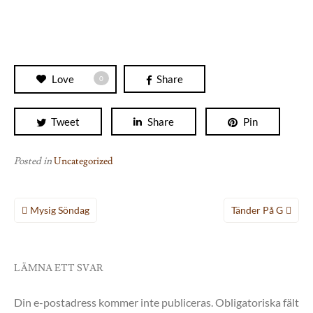
Love
Share
0
Tweet
Share
Pin
Posted in
Uncategorized
Inläggsnavigering
Mysig Söndag
Tänder På G
LÄMNA ETT SVAR
Din e-postadress kommer inte publiceras.
Obligatoriska fält