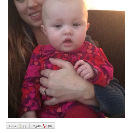
Gilla
(
0
)
Ogilla
(
0
)