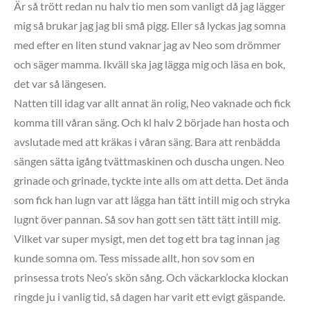
Är så trött redan nu halv tio men som vanligt då jag lägger
mig så brukar jag jag bli små pigg. Eller så lyckas jag somna
med efter en liten stund vaknar jag av Neo som drömmer
och säger mamma. Ikväll ska jag lägga mig och läsa en bok,
det var så längesen.
Natten till idag var allt annat än rolig, Neo vaknade och fick
komma till våran säng. Och kl halv 2 började han hosta och
avslutade med att kräkas i våran säng. Bara att renbädda
sängen sätta igång tvättmaskinen och duscha ungen. Neo
grinade och grinade, tyckte inte alls om att detta. Det ända
som fick han lugn var att lägga han tätt intill mig och stryka
lugnt över pannan. Så sov han gott sen tätt tätt intill mig.
Vilket var super mysigt, men det tog ett bra tag innan jag
kunde somna om. Tess missade allt, hon sov som en
prinsessa trots Neo’s skön sång. Och väckarklocka klockan
ringde ju i vanlig tid, så dagen har varit ett evigt gäspande.