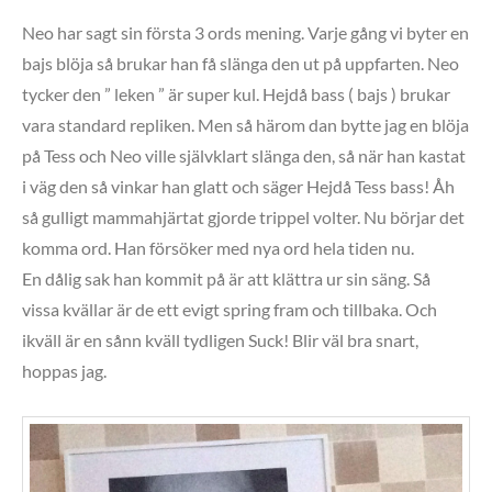
Neo har sagt sin första 3 ords mening. Varje gång vi byter en
bajs blöja så brukar han få slänga den ut på uppfarten. Neo
tycker den ” leken ” är super kul. Hejdå bass ( bajs ) brukar
vara standard repliken. Men så härom dan bytte jag en blöja
på Tess och Neo ville självklart slänga den, så när han kastat
i väg den så vinkar han glatt och säger Hejdå Tess bass! Åh
så gulligt mammahjärtat gjorde trippel volter. Nu börjar det
komma ord. Han försöker med nya ord hela tiden nu.
En dålig sak han kommit på är att klättra ur sin säng. Så
vissa kvällar är de ett evigt spring fram och tillbaka. Och
ikväll är en sånn kväll tydligen Suck! Blir väl bra snart,
hoppas jag.