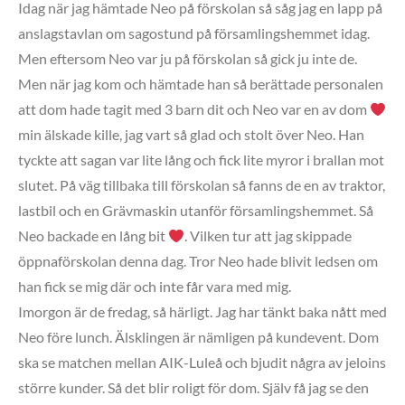
Idag när jag hämtade Neo på förskolan så såg jag en lapp på
anslagstavlan om sagostund på församlingshemmet idag.
Men eftersom Neo var ju på förskolan så gick ju inte de.
Men när jag kom och hämtade han så berättade personalen
att dom hade tagit med 3 barn dit och Neo var en av dom
min älskade kille, jag vart så glad och stolt över Neo. Han
tyckte att sagan var lite lång och fick lite myror i brallan mot
slutet. På väg tillbaka till förskolan så fanns de en av traktor,
lastbil och en Grävmaskin utanför församlingshemmet. Så
Neo backade en lång bit
. Vilken tur att jag skippade
öppnaförskolan denna dag. Tror Neo hade blivit ledsen om
han fick se mig där och inte får vara med mig.
Imorgon är de fredag, så härligt. Jag har tänkt baka nått med
Neo före lunch. Älsklingen är nämligen på kundevent. Dom
ska se matchen mellan AIK-Luleå och bjudit några av jeloins
större kunder. Så det blir roligt för dom. Själv få jag se den