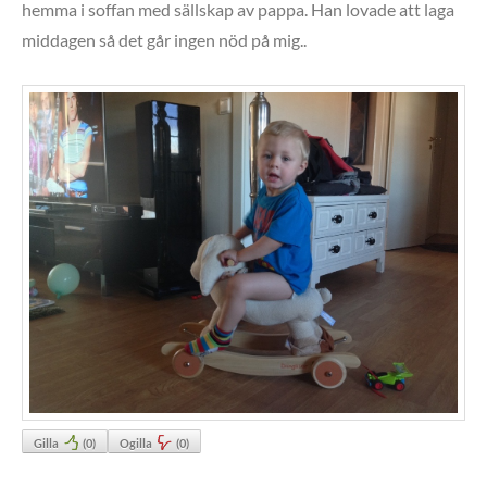
hemma i soffan med sällskap av pappa. Han lovade att laga
middagen så det går ingen nöd på mig..
Gilla
(
0
)
Ogilla
(
0
)