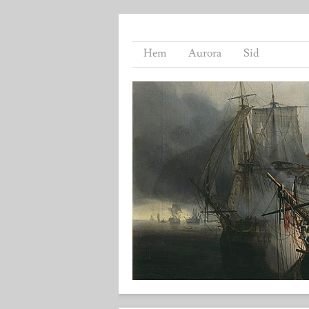
Hem
Aurora
Sid