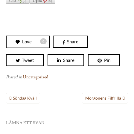
Gilla
(
0
)
Ogilla
(
0
)
Love
Share
0
Tweet
Share
Pin
Posted in
Uncategorized
Inläggsnavigering
Söndag Kväll
Morgonens Filfrilla
LÄMNA ETT SVAR