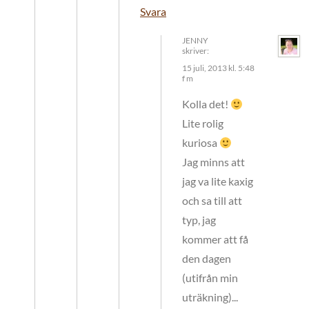
Svara
JENNY
skriver:
15 juli, 2013 kl. 5:48
f m
Kolla det!
Lite rolig
kuriosa
Jag minns att
jag va lite kaxig
och sa till att
typ, jag
kommer att få
den dagen
(utifrån min
uträkning)...