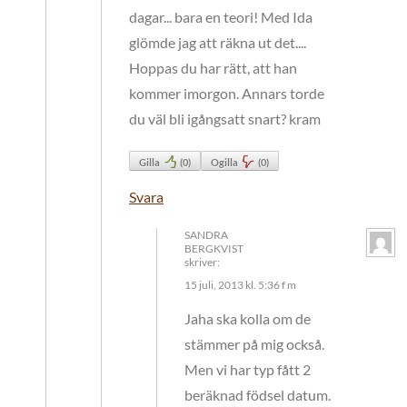
dagar... bara en teori! Med Ida
glömde jag att räkna ut det....
Hoppas du har rätt, att han
kommer imorgon. Annars torde
du väl bli igångsatt snart? kram
Gilla
(
0
)
Ogilla
(
0
)
Svara
SANDRA
BERGKVIST
skriver:
15 juli, 2013 kl. 5:36 f m
Jaha ska kolla om de
stämmer på mig också.
Men vi har typ fått 2
beräknad födsel datum.