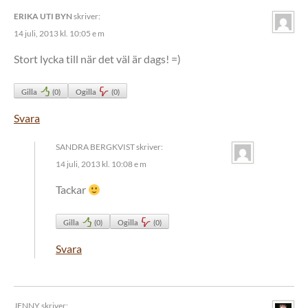
ERIKA UTI BYN
skriver:
14 juli, 2013 kl. 10:05 e m
Stort lycka till när det väl är dags! =)
Gilla
(
0
)
Ogilla
(
0
)
Svara
SANDRA BERGKVIST
skriver:
14 juli, 2013 kl. 10:08 e m
Tackar
Gilla
(
0
)
Ogilla
(
0
)
Svara
JENNY
skriver: