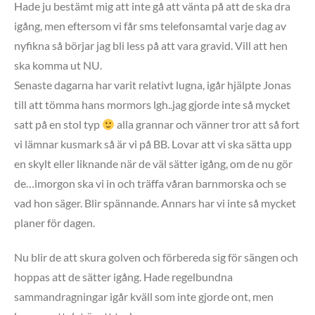
Hade ju bestämt mig att inte gå att vänta på att de ska dra
igång, men eftersom vi får sms telefonsamtal varje dag av
nyfikna så börjar jag bli less på att vara gravid. Vill att hen
ska komma ut NU.
Senaste dagarna har varit relativt lugna, igår hjälpte Jonas
till att tömma hans mormors lgh..jag gjorde inte så mycket
satt på en stol typ
alla grannar och vänner tror att så fort
vi lämnar kusmark så är vi på BB. Lovar att vi ska sätta upp
en skylt eller liknande när de väl sätter igång, om de nu gör
de…imorgon ska vi in och träffa våran barnmorska och se
vad hon säger. Blir spännande. Annars har vi inte så mycket
planer för dagen.
Nu blir de att skura golven och förbereda sig för sängen och
hoppas att de sätter igång. Hade regelbundna
sammandragningar igår kväll som inte gjorde ont, men