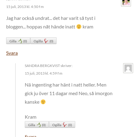
15 juli, 2013 kl. 4:50 f m
Jag har också undrat... det har varit så tyst i
bloggen... hoppas nåt hände inatt
kram
Gilla
(
0
)
Ogilla
(
0
)
Svara
SANDRA BERGKVIST
skriver:
15 juli, 2013 kl. 4:59 f m
Nä ingenting har hänt i natt heller. Men
gick ju över 11 dagar med Neo, så imorgon
kanske
Kram
Gilla
(
0
)
Ogilla
(
0
)
Svara