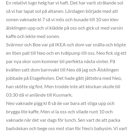
En relativt lugn helg har vi haft. Det har varit strålande sol
så vi har lapat sol på altanen. Lördagen började med att
sonen vaknade kl 7 så vi mös och busade till 10 sen klev
älsklingen upp och vi klädde på oss och gick ut med varsin
kaffe och lekte med sonen.
Svärmor och Boe var på IKEA och dom var snälla och köpte
en liten pall till Neo och en tvålpump till oss. Neo fick sig ett
par nya skor som kommer bli perfekta nästa vinter. På
kvällen satt dom barnvakt till Neo då jag och Älsklingen
jobbade på Etagefesten. Det hade gått jättebra med Neo,
han skötte sig fint. Men trodde inte att klockan skulle bli
03:30 då vi anlände till Kusmark.
Neo vaknade pigg kl 8 så de var bara att stiga upp och
brygga lite kaffe. Men vi la oss och vilade runt 10 och
vaknade när det var dags för lunch. Sen vart de att packa
badväskan och bege oss mot stan för Neo’s babysim. Vi vart