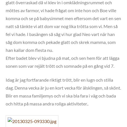
glatt överraskad då vi klev in i omklädningsrummet och
möttes av farmor, vi hade frågat om inte hon och Boe ville
komma och se på babysimmet men eftersom det vart en sen
natt så tänkte vi att dom var nog lika trötta som vi. Men så
fel vi hade. I basängen så såg vi hur glad Neo vart när han
såg dom komma och pekade glatt och skrek mamma, som
han kallar dom flesta nu.
Efter badet blev vi bjudna på mat, och sen hem för att lägga
sonen som var rejält trött och somnade på en gång vid 7.
Idag är jag fortfarande riktigt trött, blir en lugn och stilla
dag. Denna vecka är ju en kort vecka för älsklingen, så skönt.
Blir en massa familjemys och vi ska bla fara i väg och bada
och hitta på massa andra roliga aktiviteter..