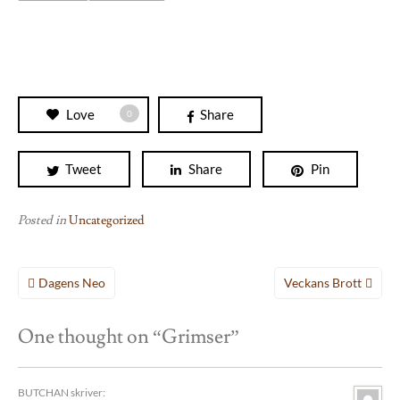
Love
Share
0
Tweet
Share
Pin
Posted in
Uncategorized
Inläggsnavigering
Dagens Neo
Veckans Brott
One thought on “
Grimser
”
BUTCHAN
skriver: