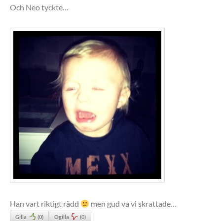
Och Neo tyckte…
Han vart riktigt rädd
men gud va vi skrattade…
Gilla
(
0
)
Ogilla
(
0
)