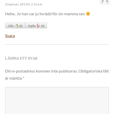
23 januari, 2013 kl. 2:12 e m
Hehe.. Jo han var ju livrädd för sin mamma sen
Gilla
(
0
)
Ogilla
(
0
)
Svara
LÄMNA ETT SVAR
Din e-postadress kommer inte publiceras.
Obligatoriska fält
är märkta
*