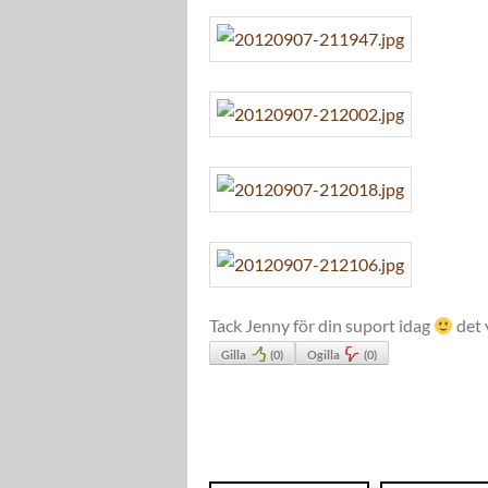
Tack Jenny för din suport idag
det 
Gilla
(
0
)
Ogilla
(
0
)