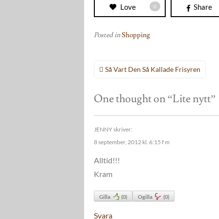
Love
Share
0
Posted in
Shopping
Inläggsnavigering
Så Vart Den Så Kallade Frisyren
One thought on “
Lite nytt
”
JENNY
skriver:
8 september, 2012 kl. 6:15 f m
Alltid!!!
Kram
Gilla
(
0
)
Ogilla
(
0
)
Svara