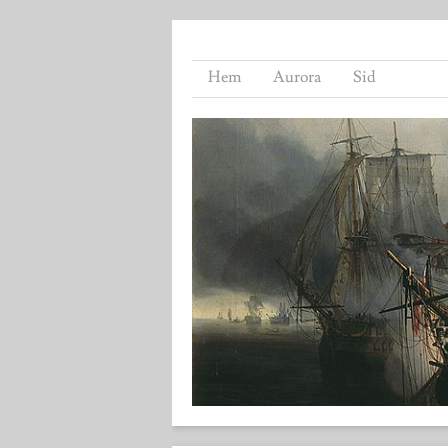
Hem
Aurora
Sid