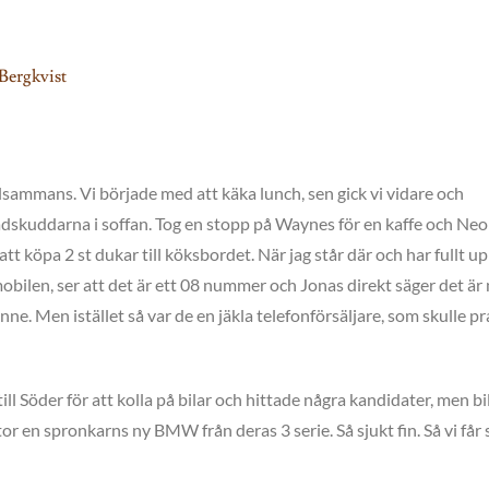
Bergkvist
llsammans. Vi började med att käka lunch, sen gick vi vidare och
dskuddarna i soffan. Tog en stopp på Waynes för en kaffe och Neo 
r att köpa 2 st dukar till köksbordet. När jag står där och har fullt 
 mobilen, ser att det är ett 08 nummer och Jonas direkt säger det är
nne. Men istället så var de en jäkla telefonförsäljare, som skulle p
till Söder för att kolla på bilar och hittade några kandidater, men bi
or en spronkarns ny BMW från deras 3 serie. Så sjukt fin. Så vi får 