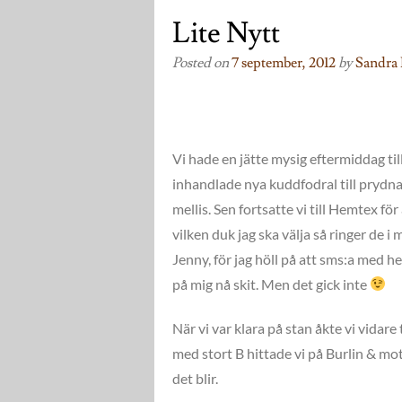
Lite Nytt
Posted on
7 september, 2012
by
Sandra 
Vi hade en jätte mysig eftermiddag ti
inhandlade nya kuddfodral till prydna
mellis. Sen fortsatte vi till Hemtex fö
vilken duk jag ska välja så ringer de i
Jenny, för jag höll på att sms:a med he
på mig nå skit. Men det gick inte
När vi var klara på stan åkte vi vidare 
med stort B hittade vi på Burlin & mot
det blir.