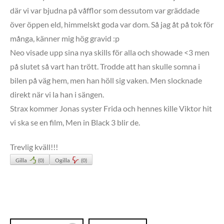
där vi var bjudna på våfflor som dessutom var gräddade
över öppen eld, himmelskt goda var dom. Så jag åt på tok för
många, känner mig hög gravid :p
Neo visade upp sina nya skills för alla och showade <3 men
på slutet så vart han trött. Trodde att han skulle somna i
bilen på väg hem, men han höll sig vaken. Men slocknade
direkt när vi la han i sängen.
Strax kommer Jonas syster Frida och hennes kille Viktor hit
vi ska se en film, Men in Black 3 blir de.
Trevlig kväll!!!
Gilla
(
0
)
Ogilla
(
0
)