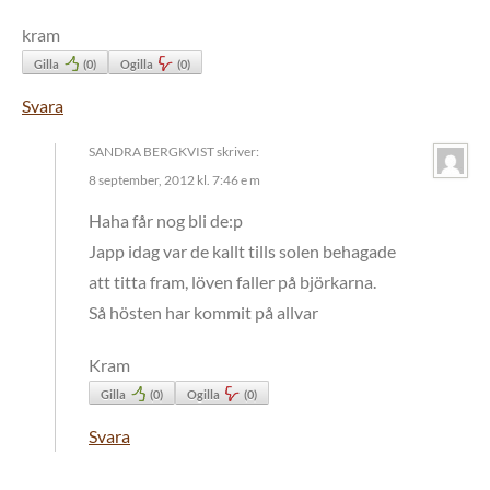
kram
Gilla
(
0
)
Ogilla
(
0
)
Svara
SANDRA BERGKVIST
skriver:
8 september, 2012 kl. 7:46 e m
Haha får nog bli de:p
Japp idag var de kallt tills solen behagade
att titta fram, löven faller på björkarna.
Så hösten har kommit på allvar
Kram
Gilla
(
0
)
Ogilla
(
0
)
Svara