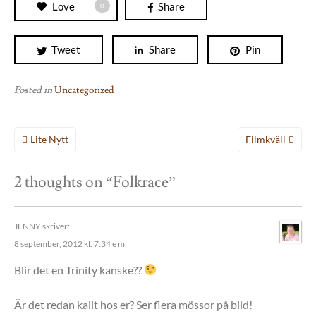
Love
Share
0
Tweet
Share
Pin
Posted in
Uncategorized
Inläggsnavigering
Lite Nytt
Filmkväll
2 thoughts on “
Folkrace
”
JENNY
skriver:
8 september, 2012 kl. 7:34 e m
Blir det en Trinity kanske??
Är det redan kallt hos er? Ser flera mössor på bild!