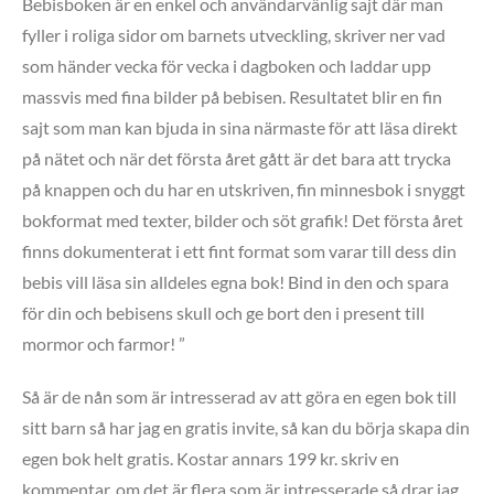
Bebisboken är en enkel och användarvänlig sajt där man
fyller i roliga sidor om barnets utveckling, skriver ner vad
som händer vecka för vecka i dagboken och laddar upp
massvis med fina bilder på bebisen. Resultatet blir en fin
sajt som man kan bjuda in sina närmaste för att läsa direkt
på nätet och när det första året gått är det bara att trycka
på knappen och du har en utskriven, fin minnesbok i snyggt
bokformat med texter, bilder och söt grafik! Det första året
finns dokumenterat i ett fint format som varar till dess din
bebis vill läsa sin alldeles egna bok! Bind in den och spara
för din och bebisens skull och ge bort den i present till
mormor och farmor! ”
Så är de nån som är intresserad av att göra en egen bok till
sitt barn så har jag en gratis invite, så kan du börja skapa din
egen bok helt gratis. Kostar annars 199 kr. skriv en
kommentar, om det är flera som är intresserade så drar jag