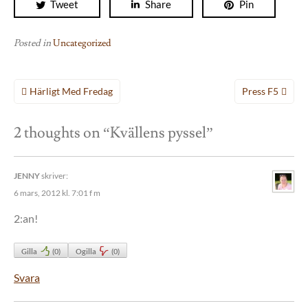
Tweet
Share
Pin
Posted in
Uncategorized
Inläggsnavigering
Härligt Med Fredag
Press F5
2 thoughts on “
Kvällens pyssel
”
JENNY
skriver:
6 mars, 2012 kl. 7:01 f m
2:an!
Gilla
(
0
)
Ogilla
(
0
)
Svara