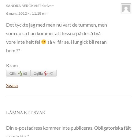
SANDRA BERGKVIST
skriver:
6 mars, 2012 kl. 11:18 e m
Det tyckte jag med men nu vart de tummen, men
som du sa han kommer att lessna på de så två
vore inte helt fel
så vi får se. Hur gick bil resan
hem ??
Kram
Gilla
(
0
)
Ogilla
(
0
)
Svara
LÄMNA ETT SVAR
Din e-postadress kommer inte publiceras.
Obligatoriska fält
är märkta
*