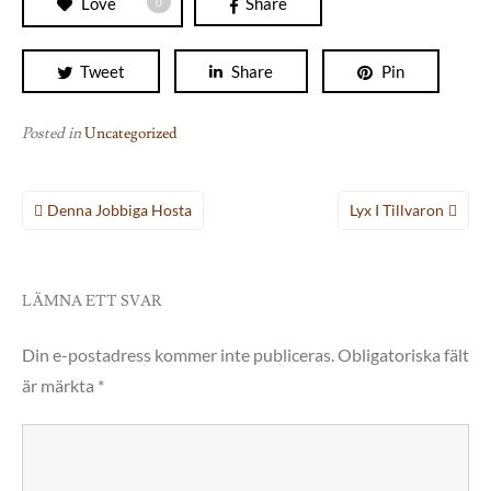
Love
Share
0
Tweet
Share
Pin
Posted in
Uncategorized
Inläggsnavigering
Denna Jobbiga Hosta
Lyx I Tillvaron
LÄMNA ETT SVAR
Din e-postadress kommer inte publiceras.
Obligatoriska fält
är märkta
*