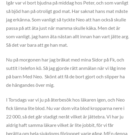
Igår var vi bort bjudna på middag hos Peter, och som vanligt
så bjöd han på otroligt god mat. Har saknat hans mat måste
jag erkänna. Som vanligt så tyckte Neo att han också skulle
passa på att äta just när mamma skulle käka. Men det är
som vanligt. jag hann äta nästan allt innan han vart jätte arg.
Så det var bara att ge han mat.
Nu på morgonen har jag bråkat med mina Sidor på Fk, och
suttit i telefon kö. Så jag gjorde rätt anmälan när vi låg inne
på barn Med Neo. Skönt att få de bort gjort och slipper ha
de hängandes över mig.
I Torsdags var vi ju på återbesök hos läkaren igen, och Neo
fick lämna lite blod. Nu var dom vita blod kropparna nere i
22 000, så det går stadigt neråt vilket är jättebra. Vi har ju
aldrig haft samma läkare vilket är lite jobbit, för vi får
berätta om hela sjukdoms förloppet varje gång. MEn denna