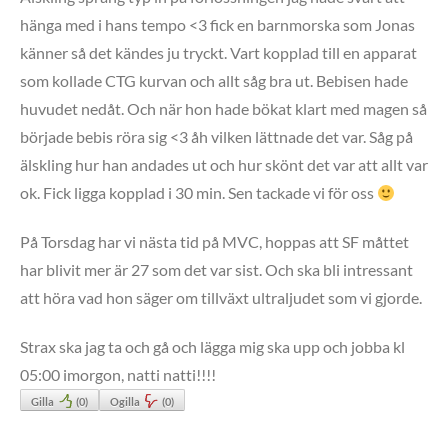
hänga med i hans tempo <3 fick en barnmorska som Jonas
känner så det kändes ju tryckt. Vart kopplad till en apparat
som kollade CTG kurvan och allt såg bra ut. Bebisen hade
huvudet nedåt. Och när hon hade bökat klart med magen så
började bebis röra sig <3 åh vilken lättnade det var. Såg på
älskling hur han andades ut och hur skönt det var att allt var
ok. Fick ligga kopplad i 30 min. Sen tackade vi för oss
På Torsdag har vi nästa tid på MVC, hoppas att SF måttet
har blivit mer är 27 som det var sist. Och ska bli intressant
att höra vad hon säger om tillväxt ultraljudet som vi gjorde.
Strax ska jag ta och gå och lägga mig ska upp och jobba kl
05:00 imorgon, natti natti!!!!
Gilla
(
0
)
Ogilla
(
0
)