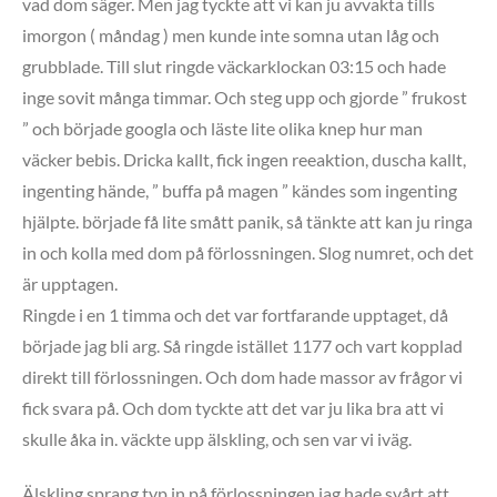
vad dom säger. Men jag tyckte att vi kan ju avvakta tills
imorgon ( måndag ) men kunde inte somna utan låg och
grubblade. Till slut ringde väckarklockan 03:15 och hade
inge sovit många timmar. Och steg upp och gjorde ” frukost
” och började googla och läste lite olika knep hur man
väcker bebis. Dricka kallt, fick ingen reeaktion, duscha kallt,
ingenting hände, ” buffa på magen ” kändes som ingenting
hjälpte. började få lite smått panik, så tänkte att kan ju ringa
in och kolla med dom på förlossningen. Slog numret, och det
är upptagen.
Ringde i en 1 timma och det var fortfarande upptaget, då
började jag bli arg. Så ringde istället 1177 och vart kopplad
direkt till förlossningen. Och dom hade massor av frågor vi
fick svara på. Och dom tyckte att det var ju lika bra att vi
skulle åka in. väckte upp älskling, och sen var vi iväg.
Älskling sprang typ in på förlossningen jag hade svårt att