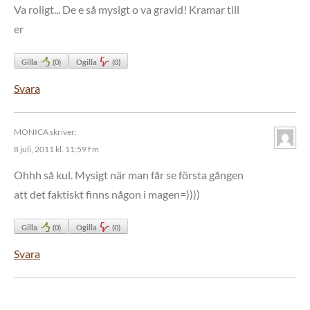
Va roligt... De e så mysigt o va gravid! Kramar till
er
Gilla
(
0
)
Ogilla
(
0
)
Svara
MONICA
skriver:
8 juli, 2011 kl. 11:59 f m
Ohhh så kul. Mysigt när man får se första gången
att det faktiskt finns någon i magen=))))
Gilla
(
0
)
Ogilla
(
0
)
Svara