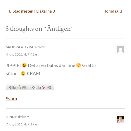
Inläggsnavigering
Stadsfesten I Dagarna 3
Torsdag
3 thoughts on “
Äntligen
”
SANDRA & TYRA
skriver:
4 juli, 2011 kl. 7:42 e m
JIPPIE!
Det är en bäbis där inne
Grattis
sötnos
KRAM
Gilla
(
0
)
Ogilla
(
0
)
Svara
JENNY
skriver:
7 juli, 2011 kl. 7:19 e m