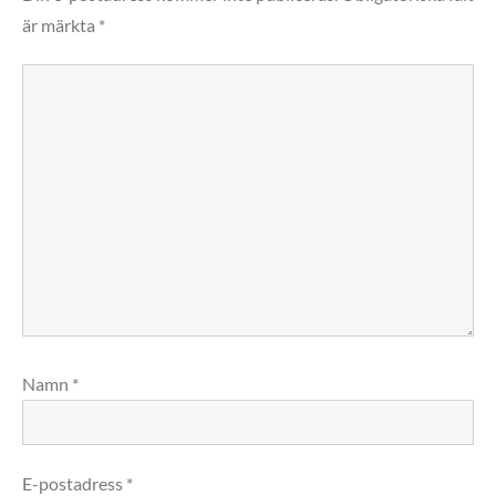
är märkta
*
Namn
*
E-postadress
*