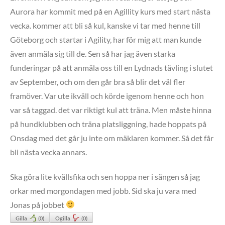
Aurora har kommit med på en Agillity kurs med start nästa
vecka. kommer att bli så kul, kanske vi tar med henne till
Göteborg och startar i Agility, har för mig att man kunde
även anmäla sig till de. Sen så har jag även starka
funderingar på att anmäla oss till en Lydnads tävling i slutet
av September, och om den går bra så blir det väl fler
framöver. Var ute ikväll och körde igenom henne och hon
var så taggad. det var riktigt kul att träna. Men måste hinna
på hundklubben och träna platsliggning, hade hoppats på
Onsdag med det går ju inte om mäklaren kommer. Så det får
bli nästa vecka annars.
Ska göra lite kvällsfika och sen hoppa ner i sängen så jag
orkar med morgondagen med jobb. Sid ska ju vara med
Jonas på jobbet
Gilla
(
0
)
Ogilla
(
0
)