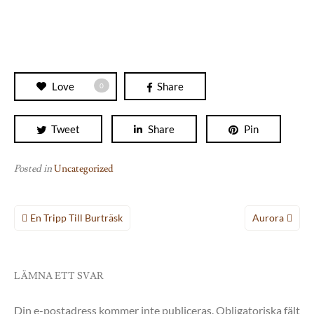
Love
Share
0
Tweet
Share
Pin
Posted in
Uncategorized
Inläggsnavigering
En Tripp Till Burträsk
Aurora
LÄMNA ETT SVAR
Din e-postadress kommer inte publiceras.
Obligatoriska fält