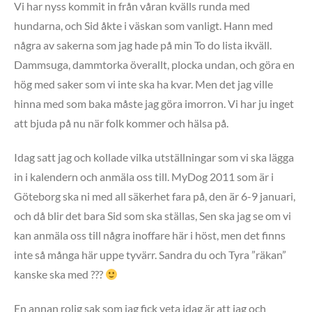
Vi har nyss kommit in från våran kvälls runda med
hundarna, och Sid åkte i väskan som vanligt. Hann med
några av sakerna som jag hade på min To do lista ikväll.
Dammsuga, dammtorka överallt, plocka undan, och göra en
hög med saker som vi inte ska ha kvar. Men det jag ville
hinna med som baka måste jag göra imorron. Vi har ju inget
att bjuda på nu när folk kommer och hälsa på.
Idag satt jag och kollade vilka utställningar som vi ska lägga
in i kalendern och anmäla oss till. MyDog 2011 som är i
Göteborg ska ni med all säkerhet fara på, den är 6-9 januari,
och då blir det bara Sid som ska ställas, Sen ska jag se om vi
kan anmäla oss till några inoffare här i höst, men det finns
inte så många här uppe tyvärr. Sandra du och Tyra ”räkan”
kanske ska med ???
En annan rolig sak som jag fick veta idag är att jag och