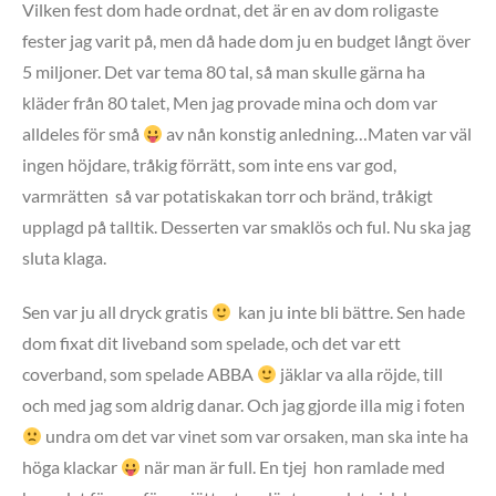
Vilken fest dom hade ordnat, det är en av dom roligaste
fester jag varit på, men då hade dom ju en budget långt över
5 miljoner. Det var tema 80 tal, så man skulle gärna ha
kläder från 80 talet, Men jag provade mina och dom var
alldeles för små
av nån konstig anledning…Maten var väl
ingen höjdare, tråkig förrätt, som inte ens var god,
varmrätten så var potatiskakan torr och bränd, tråkigt
upplagd på talltik. Desserten var smaklös och ful. Nu ska jag
sluta klaga.
Sen var ju all dryck gratis
kan ju inte bli bättre. Sen hade
dom fixat dit liveband som spelade, och det var ett
coverband, som spelade ABBA
jäklar va alla röjde, till
och med jag som aldrig danar. Och jag gjorde illa mig i foten
undra om det var vinet som var orsaken, man ska inte ha
höga klackar
när man är full. En tjej hon ramlade med