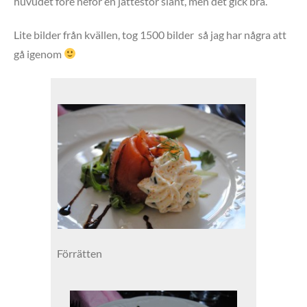
huvudet före neför en jättestor slänt, men det gick bra.
Lite bilder från kvällen, tog 1500 bilder så jag har några att
gå igenom
Förrätten