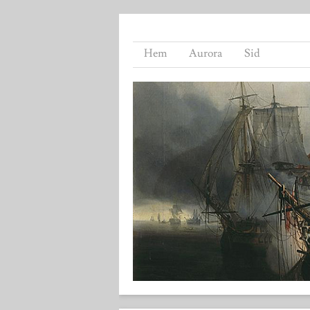
Hem
Aurora
Sid