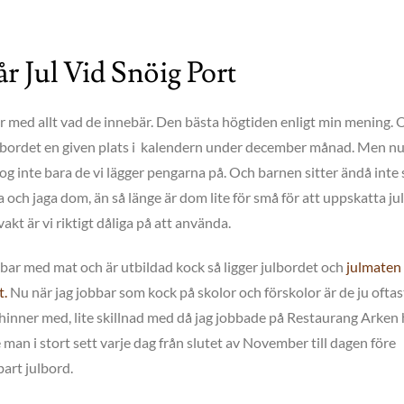
år Jul Vid Snöig Port
är med allt vad de innebär. Den bästa högtiden enligt min mening. 
lbordet en given plats i kalendern under december månad. Men nu 
og inte bara de vi lägger pengarna på. Och barnen sitter ändå inte s
ga och jaga dom, än så länge är dom lite för små för att uppskatta ju
akt är vi riktigt dåliga på att använda.
bar med mat och är utbildad kock så ligger julbordet och
julmaten
t.
Nu när jag jobbar som kock på skolor och förskolor är de ju oftas
hinner med, lite skillnad med då jag jobbade på Restaurang Arken h
 man i stort sett varje dag från slutet av November till dagen före
art julbord.