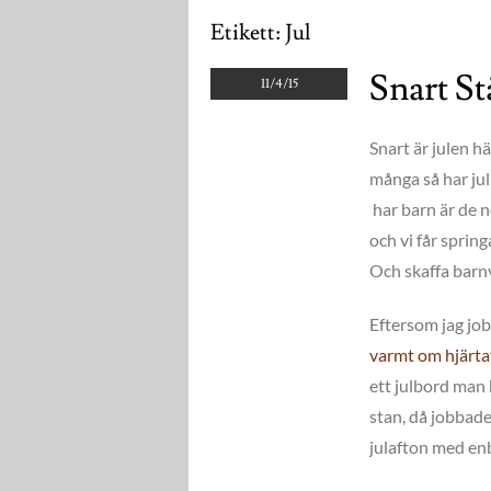
Etikett:
Jul
Snart St
11/4/15
Snart är julen h
många så har ju
har barn är de n
och vi får sprin
Och skaffa barnv
Eftersom jag job
varmt om hjärta
ett julbord man 
stan, då jobbade
julafton med enb