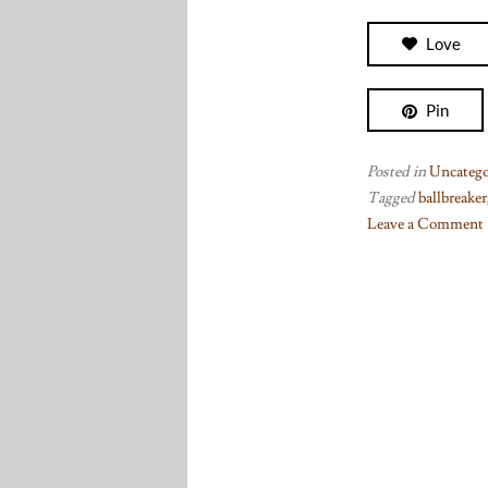
Love
Pin
Posted in
Uncatego
Tagged
ballbreaker
Leave a Comment
on
Snart
står
jul
vid
snöig
port