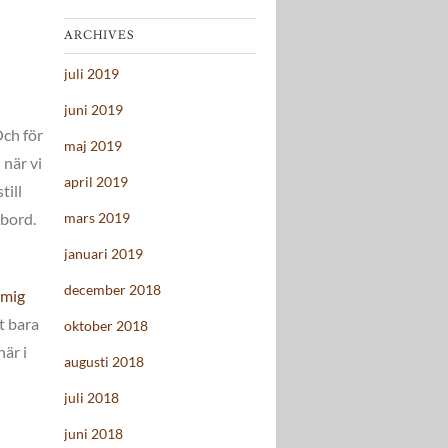
ARCHIVES
juli 2019
juni 2019
Och för
maj 2019
när vi
april 2019
till
lbord.
mars 2019
januari 2019
december 2018
 mig
t bara
oktober 2018
är i
augusti 2018
juli 2018
juni 2018