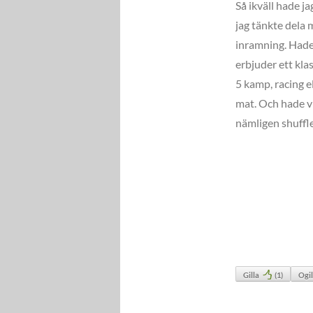
Så ikväll hade j
jag tänkte dela
inramning. Hade 
erbjuder ett kla
5 kamp, racing el
mat. Och hade vi
nämligen shuffl
Gilla
(
1
)
Ogil