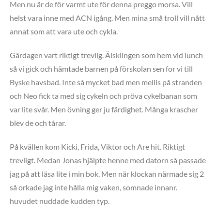
Men nu är de för varmt ute för denna preggo morsa. Vill
helst vara inne med ACN igång. Men mina små troll vill nått
annat som att vara ute och cykla.
Gårdagen vart riktigt trevlig. Älsklingen som hem vid lunch
så vi gick och hämtade barnen på förskolan sen for vi till
Byske havsbad. Inte så mycket bad men mellis på stranden
och Neo fick ta med sig cykeln och pröva cykelbanan som
var lite svår. Men övning ger ju färdighet. Många krascher
blev de och tårar.
På kvällen kom Kicki, Frida, Viktor och Are hit. Riktigt
trevligt. Medan Jonas hjälpte henne med datorn så passade
jag på att läsa lite i min bok. Men när klockan närmade sig 2
så orkade jag inte hålla mig vaken, somnade innanr.
huvudet nuddade kudden typ.