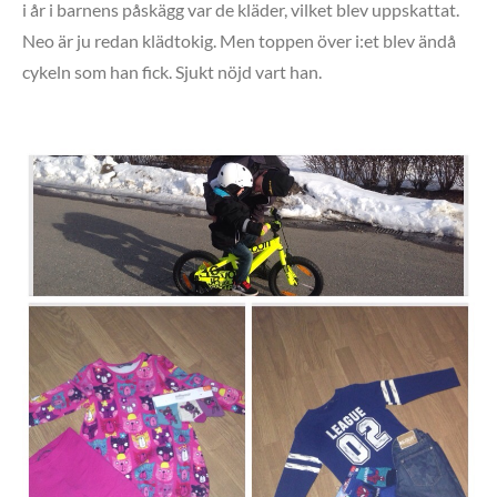
i år i barnens påskägg var de kläder, vilket blev uppskattat.
Neo är ju redan klädtokig. Men toppen över i:et blev ändå
cykeln som han fick. Sjukt nöjd vart han.