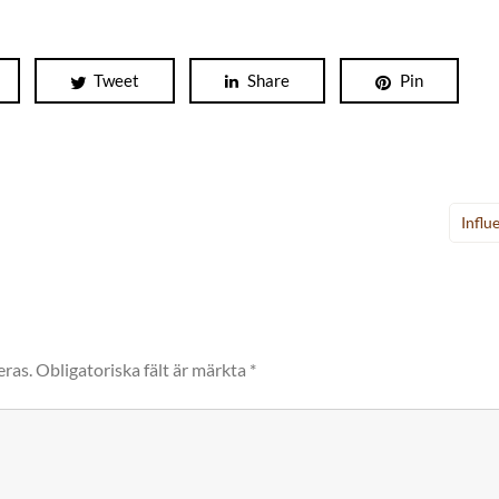
Tweet
Share
Pin
Influ
eras.
Obligatoriska fält är märkta
*