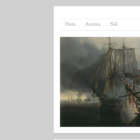
Hem
Aurora
Sid