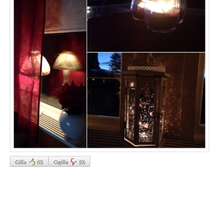
Gilla
(
0
)
Ogilla
(
0
)