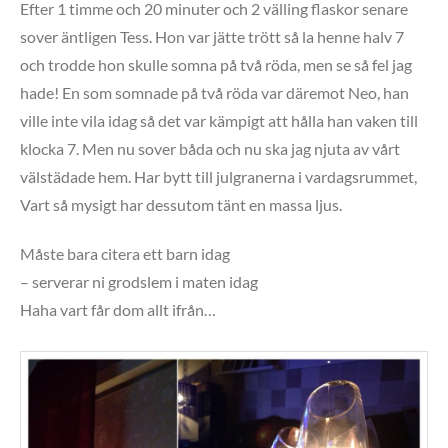
Efter 1 timme och 20 minuter och 2 välling flaskor senare
sover äntligen Tess. Hon var jätte trött så la henne halv 7
och trodde hon skulle somna på två röda, men se så fel jag
hade! En som somnade på två röda var däremot Neo, han
ville inte vila idag så det var kämpigt att hålla han vaken till
klocka 7. Men nu sover båda och nu ska jag njuta av vårt
välstädade hem. Har bytt till julgranerna i vardagsrummet,
Vart så mysigt har dessutom tänt en massa ljus.
Måste bara citera ett barn idag
– serverar ni grodslem i maten idag
Haha vart får dom allt ifrån…