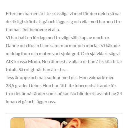
Eftersom barnen är lite krassliga vi med för den delen så var
de riktigt skönt att gå och lägga sig och vila med barnen i tre
timmar. Det behövde vi alla.
Vi har haft en lördag med trevligt sällskap av morbror
Danne och Kusin Liam samt mormor och morfar. Vi käkade
middag ihop och maten vart sjukt god. Och självklart såg vi
AIK krossa Modo. Neo åt mest av alla tror han åt 5 köttbitar
totalt. Så roligt när han äter bra.
Tess är uppe och nattsuddar med oss. Hon vaknade med
38,5 grader i feber. Hon har fått lite febernedsättande för
tror det är nå tänder som spökar. Nu blir de ett avsnitt av 24
innan vi gå och lägger oss.