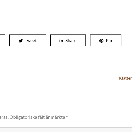
Tweet
Share
Pin
Klätte
eras.
Obligatoriska fält är märkta
*