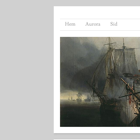
Hem
Aurora
Sid