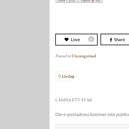
Gilla
(
2
)
Ogilla
(
0
)
Love
Share
0
Posted in
Uncategorized
Inläggsnavigering
Lördag
LÄMNA ETT SVAR
Din e-postadress kommer inte public