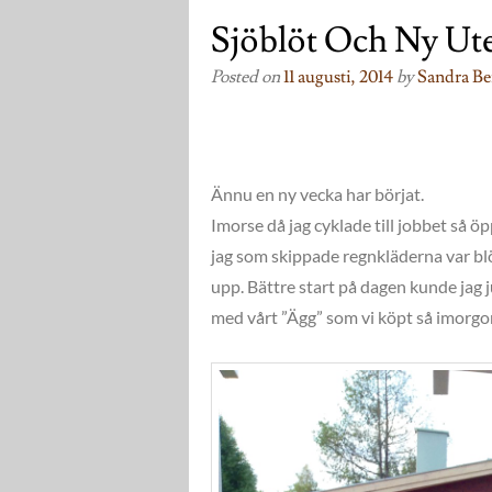
Sjöblöt Och Ny U
Posted on
11 augusti, 2014
by
Sandra Be
Ännu en ny vecka har börjat.
Imorse då jag cyklade till jobbet så ö
jag som skippade regnkläderna var blöt
upp. Bättre start på dagen kunde jag 
med vårt ”Ägg” som vi köpt så imorgon