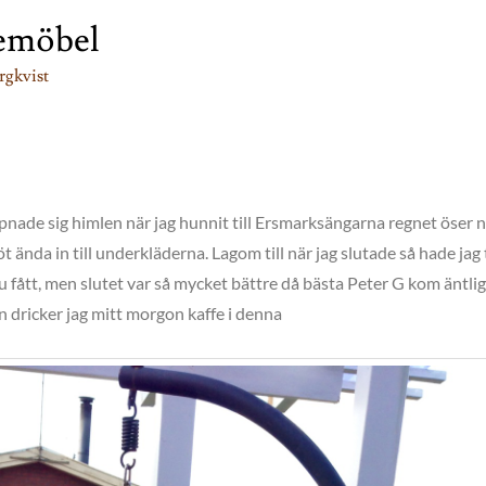
temöbel
rgkvist
ppnade sig himlen när jag hunnit till Ersmarksängarna regnet öser 
 ända in till underkläderna. Lagom till när jag slutade så hade jag
ju fått, men slutet var så mycket bättre då bästa Peter G kom äntli
 dricker jag mitt morgon kaffe i denna