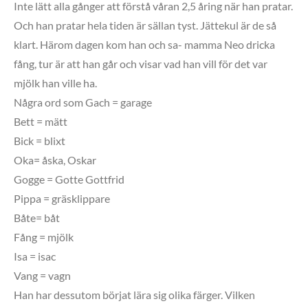
Inte lätt alla gånger att förstå våran 2,5 åring när han pratar.
Och han pratar hela tiden är sällan tyst. Jättekul är de så
klart. Härom dagen kom han och sa- mamma Neo dricka
fång, tur är att han går och visar vad han vill för det var
mjölk han ville ha.
Några ord som Gach = garage
Bett = mätt
Bick = blixt
Oka= åska, Oskar
Gogge = Gotte Gottfrid
Pippa = gräsklippare
Båte= båt
Fång = mjölk
Isa = isac
Vang = vagn
Han har dessutom börjat lära sig olika färger. Vilken