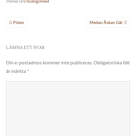
Posted in
Uncategorized
Inläggsnavigering
Pölen
Medan Åskan Går
LÄMNA ETT SVAR
Din e-postadress kommer inte publiceras.
Obligatoriska fält
är märkta
*