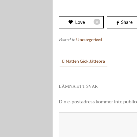
Love
Share
0
Posted in
Uncategorized
Inläggsnavigering
Natten Gick Jättebra
LÄMNA ETT SVAR
Din e-postadress kommer inte public