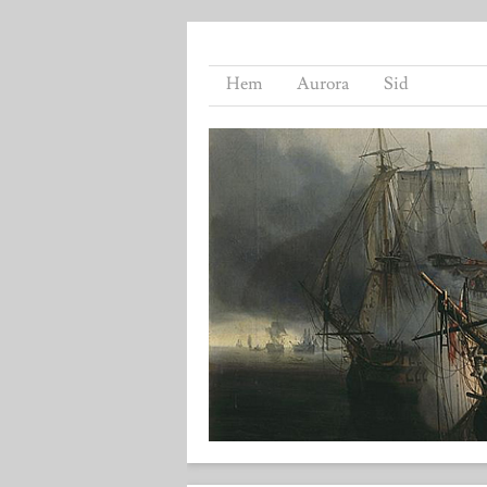
Hem
Aurora
Sid