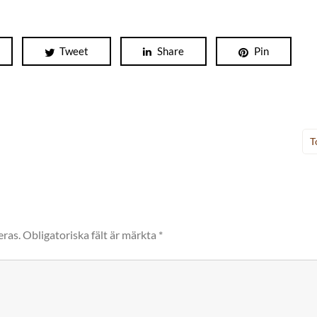
Tweet
Share
Pin
T
eras.
Obligatoriska fält är märkta
*