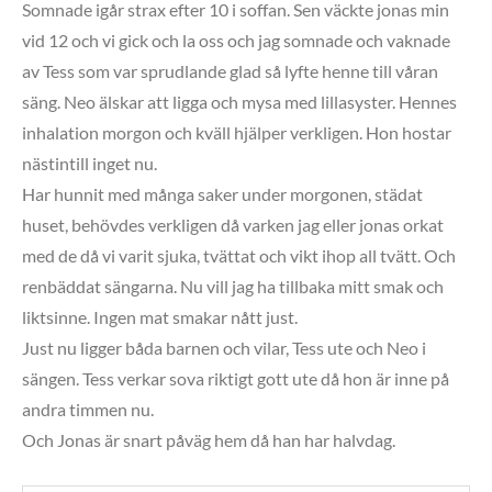
Somnade igår strax efter 10 i soffan. Sen väckte jonas min
vid 12 och vi gick och la oss och jag somnade och vaknade
av Tess som var sprudlande glad så lyfte henne till våran
säng. Neo älskar att ligga och mysa med lillasyster. Hennes
inhalation morgon och kväll hjälper verkligen. Hon hostar
nästintill inget nu.
Har hunnit med många saker under morgonen, städat
huset, behövdes verkligen då varken jag eller jonas orkat
med de då vi varit sjuka, tvättat och vikt ihop all tvätt. Och
renbäddat sängarna. Nu vill jag ha tillbaka mitt smak och
liktsinne. Ingen mat smakar nått just.
Just nu ligger båda barnen och vilar, Tess ute och Neo i
sängen. Tess verkar sova riktigt gott ute då hon är inne på
andra timmen nu.
Och Jonas är snart påväg hem då han har halvdag.