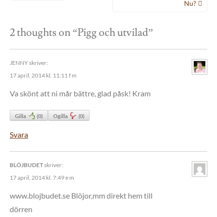
Nu?
2 thoughts on “
Pigg och utvilad
”
JENNY
skriver:
17 april, 2014 kl. 11:11 f m
Va skönt att ni mår bättre, glad påsk! Kram
Gilla
(
0
)
Ogilla
(
0
)
Svara
BLÖJBUDET
skriver:
17 april, 2014 kl. 7:49 e m
www.blojbudet.se Blöjor,mm direkt hem till
dörren