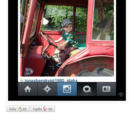
Gilla
(
0
)
Ogilla
(
0
)