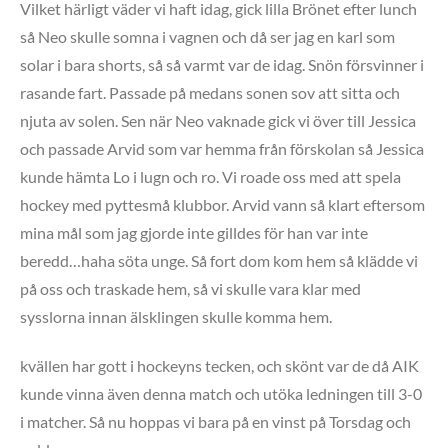
Vilket härligt väder vi haft idag, gick lilla Brönet efter lunch
så Neo skulle somna i vagnen och då ser jag en karl som
solar i bara shorts, så så varmt var de idag. Snön försvinner i
rasande fart. Passade på medans sonen sov att sitta och
njuta av solen. Sen när Neo vaknade gick vi över till Jessica
och passade Arvid som var hemma från förskolan så Jessica
kunde hämta Lo i lugn och ro. Vi roade oss med att spela
hockey med pyttesmå klubbor. Arvid vann så klart eftersom
mina mål som jag gjorde inte gilldes för han var inte
beredd…haha söta unge. Så fort dom kom hem så klädde vi
på oss och traskade hem, så vi skulle vara klar med
sysslorna innan älsklingen skulle komma hem.
kvällen har gott i hockeyns tecken, och skönt var de då AIK
kunde vinna även denna match och utöka ledningen till 3-0
i matcher. Så nu hoppas vi bara på en vinst på Torsdag och