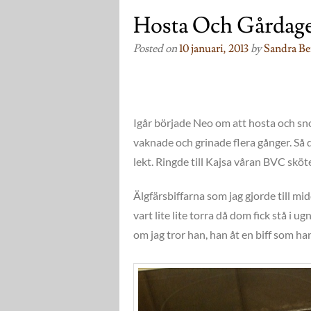
Hosta Och Gårdag
Posted on
10 januari, 2013
by
Sandra Be
Igår började Neo om att hosta och snor
vaknade och grinade flera gånger. Så d
lekt. Ringde till Kajsa våran BVC sköt
Älgfärsbiffarna som jag gjorde till mid
vart lite lite torra då dom fick stå i 
om jag tror han, han åt en biff som h