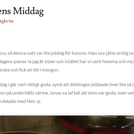
ens Middag
rgkvist
a, så denna natt var lite jobbig för honom. Han sov jätte orolig o
agens planer la jag åt sidan och istället har vi varit hemma och my
erska och fick en tid i morgon.
dag i går vart riktigt goda. synd att älsklingen jobbade över lite så
ugnen på underhålls värme. Jonas sa iaf fall att dom var goda, men vet
an delade med Neo :p.