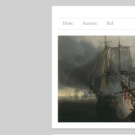
Hem
Aurora
Sid