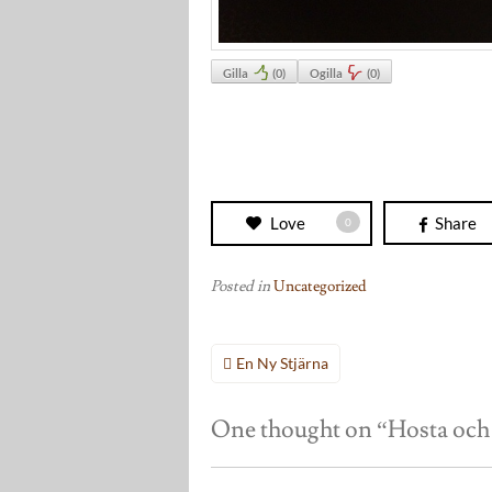
Gilla
(
0
)
Ogilla
(
0
)
Love
Share
0
Posted in
Uncategorized
Inläggsnavigering
En Ny Stjärna
One thought on “
Hosta och