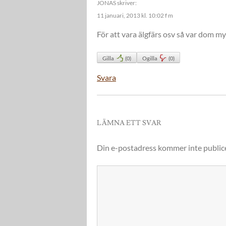
JONAS
skriver:
11 januari, 2013 kl. 10:02 f m
För att vara älgfärs osv så var dom m
Gilla
(
0
)
Ogilla
(
0
)
Svara
LÄMNA ETT SVAR
Din e-postadress kommer inte public