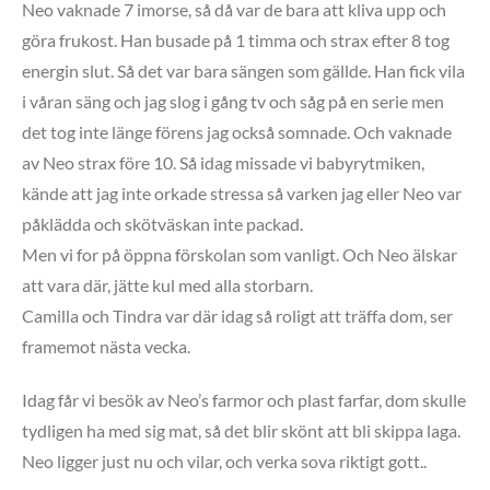
Neo vaknade 7 imorse, så då var de bara att kliva upp och
göra frukost. Han busade på 1 timma och strax efter 8 tog
energin slut. Så det var bara sängen som gällde. Han fick vila
i våran säng och jag slog i gång tv och såg på en serie men
det tog inte länge förens jag också somnade. Och vaknade
av Neo strax före 10. Så idag missade vi babyrytmiken,
kände att jag inte orkade stressa så varken jag eller Neo var
påklädda och skötväskan inte packad.
Men vi for på öppna förskolan som vanligt. Och Neo älskar
att vara där, jätte kul med alla storbarn.
Camilla och Tindra var där idag så roligt att träffa dom, ser
framemot nästa vecka.
Idag får vi besök av Neo’s farmor och plast farfar, dom skulle
tydligen ha med sig mat, så det blir skönt att bli skippa laga.
Neo ligger just nu och vilar, och verka sova riktigt gott..