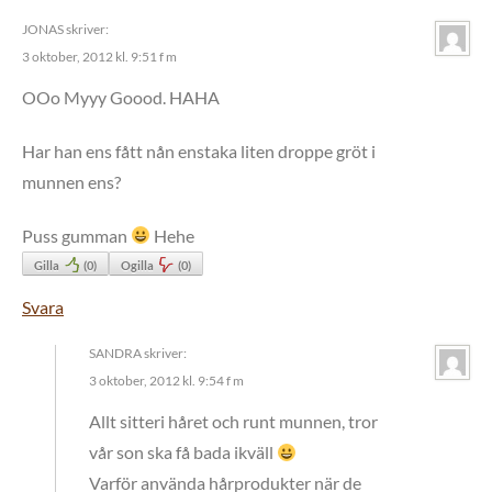
JONAS
skriver:
3 oktober, 2012 kl. 9:51 f m
OOo Myyy Goood. HAHA
Har han ens fått nån enstaka liten droppe gröt i
munnen ens?
Puss gumman
Hehe
Gilla
(
0
)
Ogilla
(
0
)
Svara
SANDRA
skriver:
3 oktober, 2012 kl. 9:54 f m
Allt sitteri håret och runt munnen, tror
vår son ska få bada ikväll
Varför använda hårprodukter när de