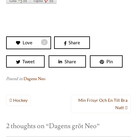
Gilla
(
0
)
Ogilla
(
0
)
Love
Share
0
Tweet
Share
Pin
Posted in
Dagens Neo
Inläggsnavigering
Hockey
Min Frisyr Och En Till Bra
Natt
2 thoughts on “
Dagens gröt Neo
”