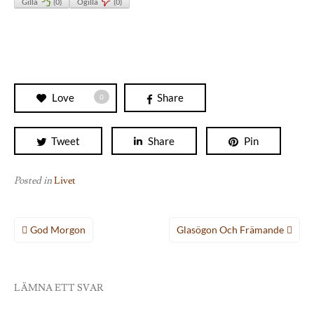
Gilla
(
0
)
Ogilla
(
0
)
Love
Share
0
Tweet
Share
Pin
Posted in
Livet
Inläggsnavigering
God Morgon
Glasögon Och Främande
LÄMNA ETT SVAR