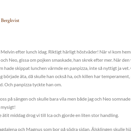
 Bergkvist
elvin efter lunch idag. Riktigt härligt höstväder! När vi kom hem
mig och Neo, gissa om pojken smaskade, han skrek efter mer. När den
om hade skippat lunchen värmde en panpizza, inte så nyttigt ja vet
 jag började äta, då skulle han också ha, och killen har temperament,
öjd. Och panpizza tyckte han om.
 la oss på sängen och skulle bara vila men både jag och Neo somnade
 mysigt!
it middag drog vi till Ica och gjorde en liten stor handling.
 Magdalena och Magnus som bor på södra sidan. Älsklingen skulle hj