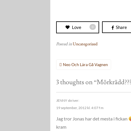
Love
Share
0
Posted in
Uncategorized
Inläggsnavigering
Neo Och Lära Gå Vagnen
3 thoughts on “
Mörkrädd??
JENNY
skriver:
19 september, 2012 kl. 4:07 f m
Jag tror Jonas har det mesta i fickan
kram