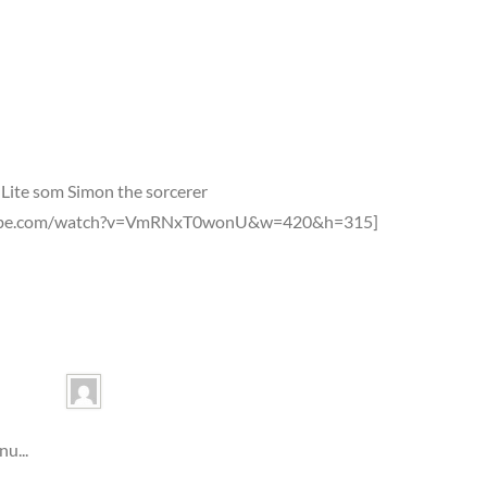
r. Lite som Simon the sorcerer
utube.com/watch?v=VmRNxT0wonU&w=420&h=315]
u...