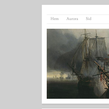
Hem
Aurora
Sid