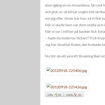
dom igång en en miraclebox. Så runt h
och gick ut, så börjar ungen tok skrik
om jag eller Jonas bar han, så vi fick
När vi skulle hem var dom snälla och 
När vi var i mitten på backen fick Jo
– hade du koderna i fickan?? Fick kry
Jag har skrattat floder, det funkade h
Nu blir de ett avsnitt Breaking Bad 
Gilla
(
0
)
Ogilla
(
0
)