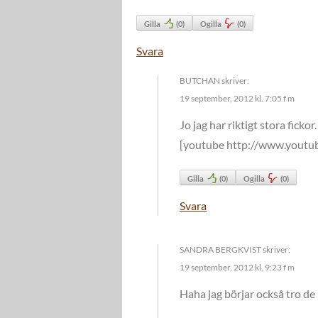
Gilla
(
0
)
Ogilla
(
0
)
Svara
BUTCHAN
skriver:
19 september, 2012 kl. 7:05 f m
Jo jag har riktigt stora ficko
[youtube http://www.yo
Gilla
(
0
)
Ogilla
(
0
)
Svara
SANDRA BERGKVIST
skriver:
19 september, 2012 kl. 9:23 f m
Haha jag börjar också tro de n