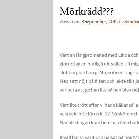
Mörkrädd???
Posted on
18 september, 2012
by
Sandra
Vart en långpromenad med Linda och M
gjorde jag en härlig fruktsallad till 
slut började han gråta, sötisen. Jag s
Neo satt nöjt på filten och lekte tills
var bara att ge han lite så han blev n
Vart lite trött efter vi hade käkat så
vaknade inte förns kl 17. Så skönt och
När älsklingen kom hem och Neo hade ät
Ikväll har vi varit och hälsat på hos