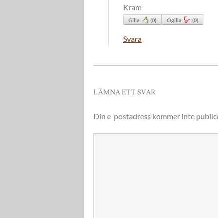
Kram
Gilla
(
0
)
Ogilla
(
0
)
Svara
LÄMNA ETT SVAR
Din e-postadress kommer inte public