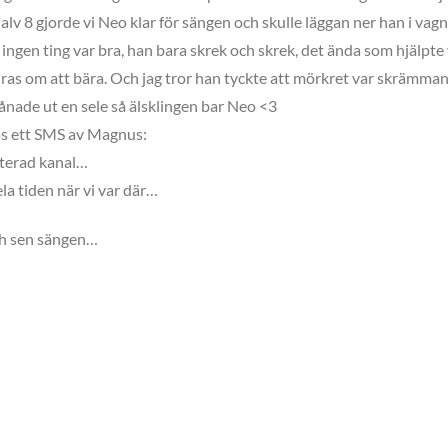
alv 8 gjorde vi Neo klar för sängen och skulle läggan ner han i vag
a ingen ting var bra, han bara skrek och skrek, det ända som hjälpte
 turas om att bära. Och jag tror han tyckte att mörkret var skrämma
lånade ut en sele så älsklingen bar Neo <3
nas ett SMS av Magnus:
pterad kanal…
ela tiden när vi var där…
och sen sängen…