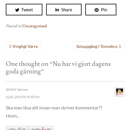
Tweet
Share
Pin
Posted in
Uncategorized
Inläggsnavigering
Vingligt Värre
Soluppgång I Tönnebro
One thought on “
Nu har vi gjort dagens
goda gärning
”
JENNY
skriver:
6 juli, 2012 kl. 8:10 f m
Ska man läsa allt innan man skriver kommentar??
Hmm...
Gilla
(
0
)
Ogilla
(
0
)