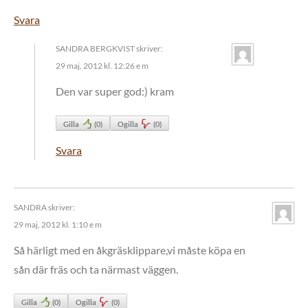
Svara
SANDRA BERGKVIST
skriver:
29 maj, 2012 kl. 12:26 e m
Den var super god:) kram
Gilla
(
0
)
Ogilla
(
0
)
Svara
SANDRA
skriver:
29 maj, 2012 kl. 1:10 e m
Så härligt med en åkgräsklippare,vi måste köpa en
sån där fräs och ta närmast väggen.
Gilla
(
0
)
Ogilla
(
0
)