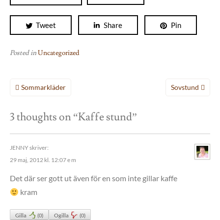
Tweet
Share
Pin
Posted in
Uncategorized
Inläggsnavigering
Sommarkläder
Sovstund
3 thoughts on “
Kaffe stund
”
JENNY
skriver:
29 maj, 2012 kl. 12:07 e m
Det där ser gott ut även för en som inte gillar kaffe
kram
Gilla
(
0
)
Ogilla
(
0
)