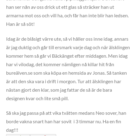
han ser nån av oss drick ut ett glas så sträcker han ut
armarna mot oss och vill ha, och får han inte blir han ledsen.
Han är så söt!
Idag är de blåsigt värre ute, så vi håller oss inne idag. annars
är jag duktig och går till ersmark varje dag och när älsklingen
kommer hem så går vi Bäckänget efter middagen. Men idag
har vi vilodag, det kommer nämligen nå killar hit från
bureälven.se som ska köpa en hemsida av Jonas. Så tanken
är att den ska vara i drift i morgon. Tur att älsklingen har
nästan gjort den klar, som jag fattar de så är de bara
designen kvar och lite små pill.
Så ska jag passa på att vika tvätten medans Neo sover, han
borde vakna snart han har sovit i 3 timmar nu. Ha en fin
dag!!!