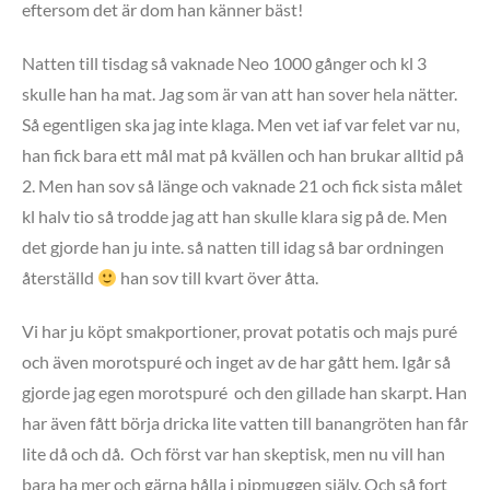
eftersom det är dom han känner bäst!
Natten till tisdag så vaknade Neo 1000 gånger och kl 3
skulle han ha mat. Jag som är van att han sover hela nätter.
Så egentligen ska jag inte klaga. Men vet iaf var felet var nu,
han fick bara ett mål mat på kvällen och han brukar alltid på
2. Men han sov så länge och vaknade 21 och fick sista målet
kl halv tio så trodde jag att han skulle klara sig på de. Men
det gjorde han ju inte. så natten till idag så bar ordningen
återställd
han sov till kvart över åtta.
Vi har ju köpt smakportioner, provat potatis och majs puré
och även morotspuré och inget av de har gått hem. Igår så
gjorde jag egen morotspuré och den gillade han skarpt. Han
har även fått börja dricka lite vatten till banangröten han får
lite då och då. Och först var han skeptisk, men nu vill han
bara ha mer och gärna hålla i pipmuggen själv. Och så fort