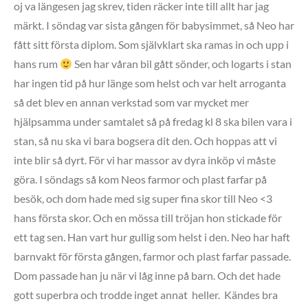
oj va längesen jag skrev, tiden räcker inte till allt har jag
märkt. I söndag var sista gången för babysimmet, så Neo har
fått sitt första diplom. Som självklart ska ramas in och upp i
hans rum
Sen har våran bil gått sönder, och logarts i stan
har ingen tid på hur länge som helst och var helt arroganta
så det blev en annan verkstad som var mycket mer
hjälpsamma under samtalet så på fredag kl 8 ska bilen vara i
stan, så nu ska vi bara bogsera dit den. Och hoppas att vi
inte blir så dyrt. För vi har massor av dyra inköp vi måste
göra. I söndags så kom Neos farmor och plast farfar på
besök, och dom hade med sig super fina skor till Neo <3
hans första skor. Och en mössa till tröjan hon stickade för
ett tag sen. Han vart hur gullig som helst i den. Neo har haft
barnvakt för första gången, farmor och plast farfar passade.
Dom passade han ju när vi låg inne på barn. Och det hade
gott superbra och trodde inget annat heller. Kändes bra