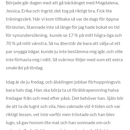
Började går dagen med att gå bäckänget med Magdalena,
Jessica, Erika och Ingrid, det tog på riktigt bra. Fick lite
träningsvärk. När vi kom tillbaka så var de dags för öppna
förskolan, Stannade inte så länge för jag hade bokat en tid
för synundersökning, kunde se 17 % på mitt högra öga och
70 % på mitt vänstra. Så nu återstår de bara att välja ut ett
par snygga bågar, kunde ju inte bestämma mig igår, och ville
inte förhasta mig i nått. Så svärmor följer med som ett extra
smakråd på lördag.
Idag är de ju fredag, och älsklingen jobbar förhoppningsvis
bara halv dag. Han ska börja ta ut föräldrapennning halva
fredagar från och med efter påsk. Det behöver han. Själv blir
de att ta de lugnt och vila, Neo vaknade vid 4 tiden och var
riktigt lessen, vet inte varför men tröstade och han blev
lugn, så gav honom lite mat och han somnade om och