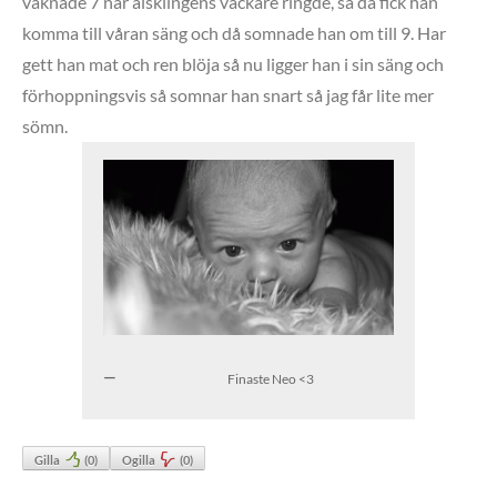
vaknade 7 när älsklingens väckare ringde, så då fick han
komma till våran säng och då somnade han om till 9. Har
gett han mat och ren blöja så nu ligger han i sin säng och
förhoppningsvis så somnar han snart så jag får lite mer
sömn.
Finaste Neo <3
Gilla
(
0
)
Ogilla
(
0
)