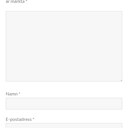
är märkta
*
Namn
*
E-postadress
*