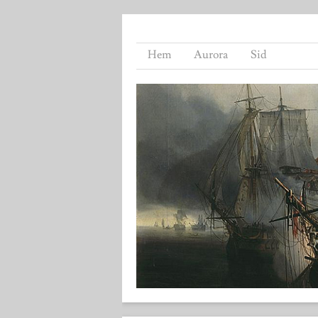
Hem
Aurora
Sid