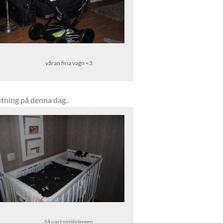
våran fina vagn <3
lutning på denna dag..
Så vart spjälsängen