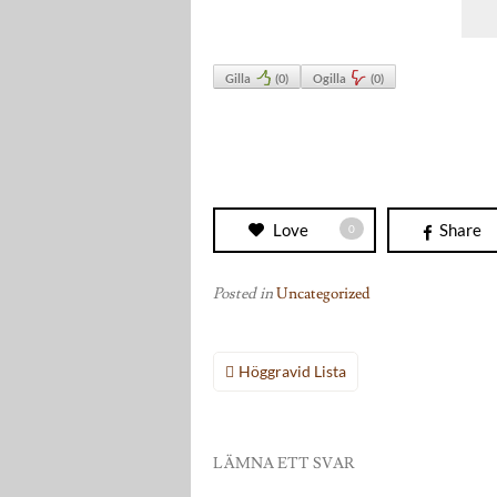
Gilla
(
0
)
Ogilla
(
0
)
Love
Share
0
Posted in
Uncategorized
Inläggsnavigering
Höggravid Lista
LÄMNA ETT SVAR